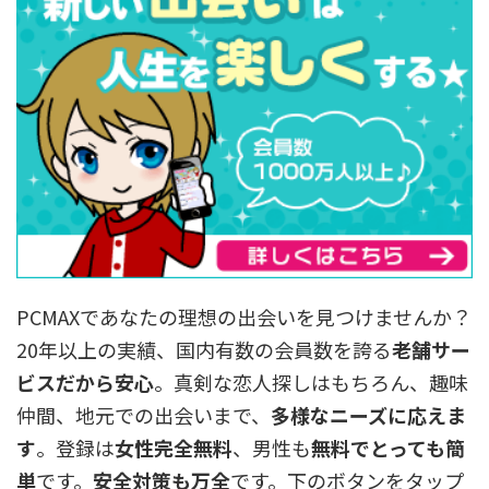
PCMAXであなたの理想の出会いを見つけませんか？
20年以上の実績、国内有数の会員数を誇る
老舗サー
ビスだから安心
。真剣な恋人探しはもちろん、趣味
仲間、地元での出会いまで、
多様なニーズに応えま
す
。登録は
女性完全無料
、男性も
無料でとっても簡
単
です。
安全対策も万全
です。下のボタンをタップ