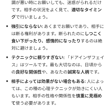
調が悪い時にお願いしても、迷惑がられるだけ
です。相手の状況をよく見て、
適切なタイミン
グ
で行いましょう。
強引にならない:
あくまでお願いであり、相手に
は断る権利があります。断られたのに
しつこく
食い下がったり、感情的になったり
するのは絶
対に避けましょう。
テクニックに頼りすぎない:
「ドアインザフェイ
ス」はツールです。最も大切なのは、日頃から
の
良好な関係性
や、あなたの
誠実な人柄
です。
相手によっては効果がない場合もある:
人によっ
ては、この種の心理テクニックが効きにくい人
もいます。相手の性格や関係性を
慎重に見極め
て
使う必要があります。