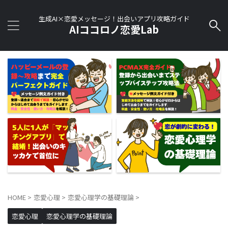
生成AI×恋愛メッセージ！出会いアプリ攻略ガイド
AIココロノ恋愛Lab
HOME
>
恋愛心理
>
恋愛心理学の基礎理論
>
恋愛心理
恋愛心理学の基礎理論