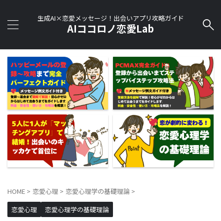
生成AI×恋愛メッセージ！出会いアプリ攻略ガイド
AIココロノ恋愛Lab
HOME
>
恋愛心理
>
恋愛心理学の基礎理論
>
恋愛心理
恋愛心理学の基礎理論